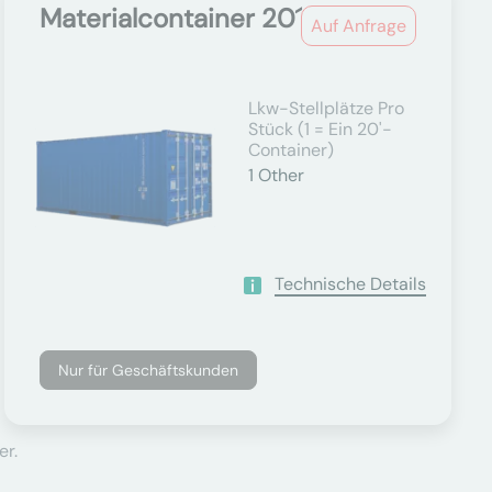
Materialcontainer 20´
Auf Anfrage
Lkw-Stellplätze Pro
Stück (1 = Ein 20'-
Container)
1
Other
Technische Details
Nur für Geschäftskunden
er.