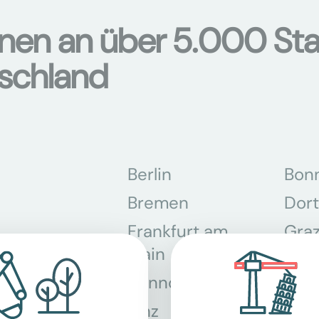
onen an über 5.000 Sta
tschland
Berlin
Bon
Bremen
Dor
Frankfurt am
Gra
Main
Hannover
Köln
Linz
Mün