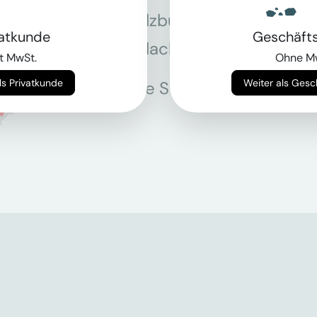
Salzburg
Stey
vatkunde
Geschäft
Villach
Wie
t MwSt.
Ohne M
Weiter als Privatkunde
Weiter als Ges
Alle Standorte