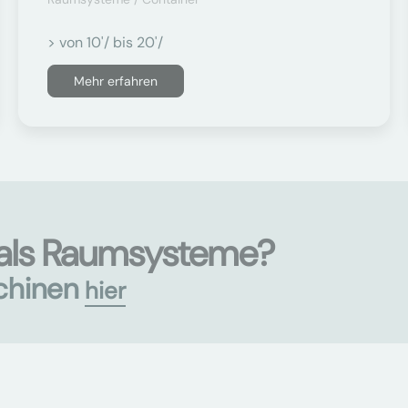
> von 10'/ bis 20'/
Mehr erfahren
 als Raumsysteme?
chinen
hier