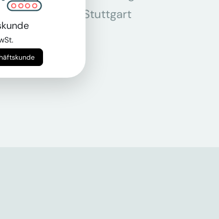
r
Stuttgart
skunde
n
wSt.
chäftskunde