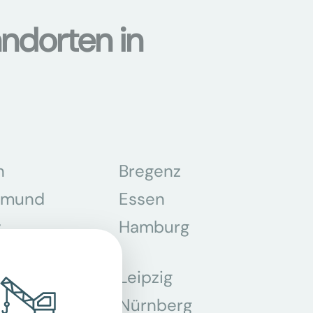
ndorten in
n
Bregenz
tmund
Essen
z
Hamburg
Leipzig
chen
Nürnberg