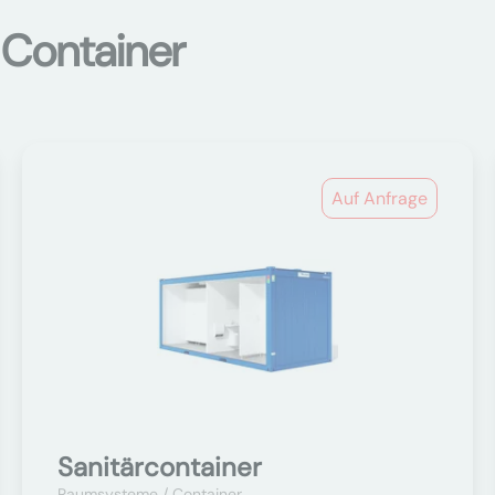
 Container
Auf Anfrage
Sanitärcontainer
Raumsysteme / Container