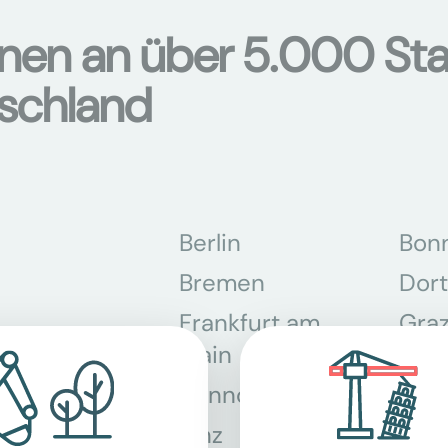
onen an über 5.000 Sta
tschland
Berlin
Bon
Bremen
Dor
Frankfurt am
Gra
Main
Hannover
Köln
Linz
Mün