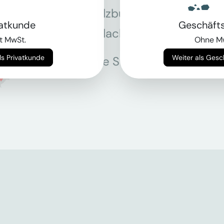
Salzburg
Stey
vatkunde
Geschäft
Villach
Wie
t MwSt.
Ohne M
Weiter als Privatkunde
Weiter als Ges
Alle Standorte