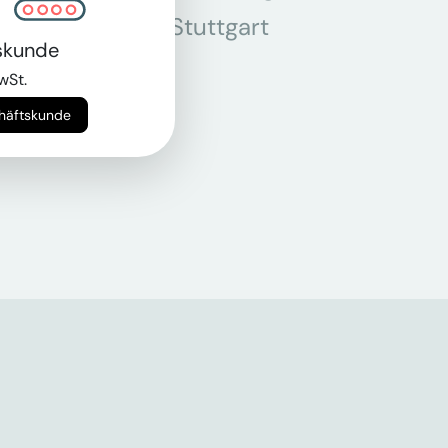
r
Stuttgart
skunde
n
wSt.
chäftskunde