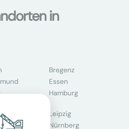
ndorten in
n
Bregenz
tmund
Essen
z
Hamburg
Leipzig
chen
Nürnberg