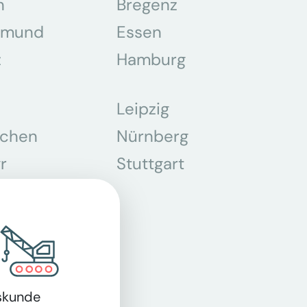
n
Bregenz
tmund
Essen
z
Hamburg
Leipzig
chen
Nürnberg
r
Stuttgart
n
skunde