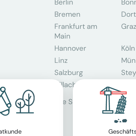
Berlin
Bon
Bremen
Dor
Frankfurt am
Gra
Main
Hannover
Köln
Linz
Mün
Salzburg
Stey
Villach
Wie
Alle Standorte
vatkunde
Geschäft