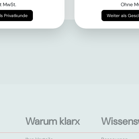
t MwSt.
Ohne M
Weiter als Privatkunde
Weiter als Ges
Warum klarx
Wissens