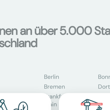
onen an über 5.000 Sta
tschland
Berlin
Bon
Bremen
Dor
Frankfurt am
Gra
Main