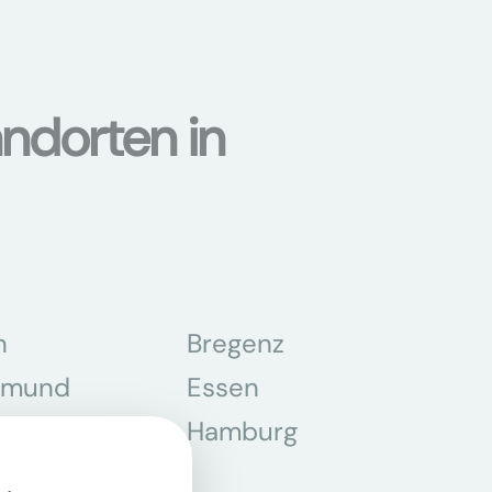
ndorten in
n
Bregenz
tmund
Essen
z
Hamburg