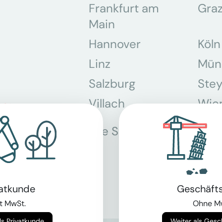
Frankfurt am
Gra
Main
Hannover
Köln
Linz
Mün
Salzburg
Stey
Villach
Wie
Alle Standorte
vatkunde
Geschäft
t MwSt.
Ohne M
Weiter als Privatkunde
Weiter als Ges