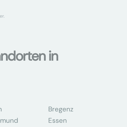
er.
ndorten in
n
Bregenz
tmund
Essen