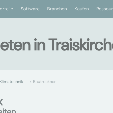
orteile
Software
Branchen
Kaufen
Ressou
ten in Traiskirc
Klimatechnik
Bautrockner
x
eiten