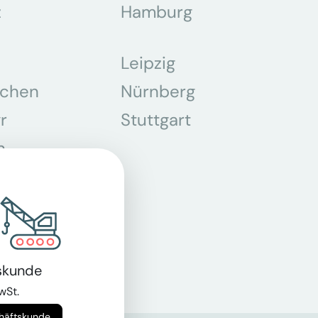
z
Hamburg
Leipzig
chen
Nürnberg
r
Stuttgart
n
skunde
wSt.
chäftskunde