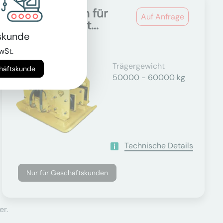
Rüttelplatten für
Auf Anfrage
50.0t - 60.0t...
skunde
wSt.
Trägergewicht
chäftskunde
50000 - 60000 kg
Technische Details
Nur für Geschäftskunden
er.