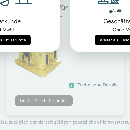
Rüttelplatten für
Auf Anfrage
40.0t - 50.0t...
vatkunde
Geschäft
t MwSt.
Ohne M
Trägergewicht
Weiter als Privatkunde
Weiter als Ges
40000 - 50000 kg
Technische Details
Nur für Geschäftskunden
se, zuzüglich der derzeit gültigen gesetzlichen Mehrwertsteu