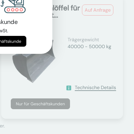
Grabenräumlöffel für
Auf Anfrage
40.0t - 49.9t...
skunde
wSt.
Trägergewicht
chäftskunde
40000 - 50000 kg
Technische Details
Nur für Geschäftskunden
er.