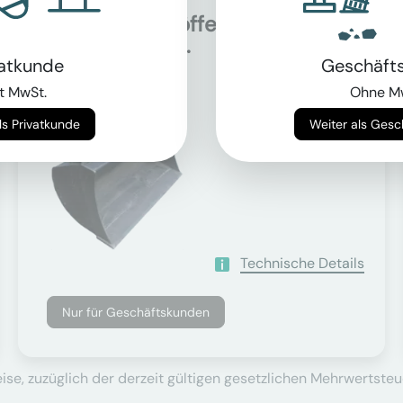
Grabenräumlöffel für
Auf Anfrage
34.0t - 40.0t...
vatkunde
Geschäft
t MwSt.
Ohne M
Trägergewicht
Weiter als Privatkunde
Weiter als Ges
34000 - 40000 kg
Technische Details
Nur für Geschäftskunden
se, zuzüglich der derzeit gültigen gesetzlichen Mehrwertsteu