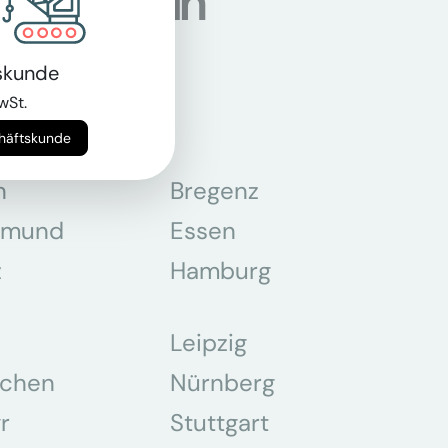
ndorten in
skunde
wSt.
chäftskunde
n
Bregenz
tmund
Essen
z
Hamburg
Leipzig
chen
Nürnberg
r
Stuttgart