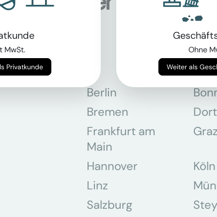
onen an über 5.000 Sta
tschland
vatkunde
Geschäft
t MwSt.
Ohne M
Weiter als Privatkunde
Weiter als Ges
Berlin
Bon
Bremen
Dor
Frankfurt am
Gra
Main
Hannover
Köln
Linz
Mün
Salzburg
Stey