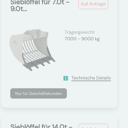
Sieblöffel für 7.0t -
Auf Anfrage
9.0t...
Trägergewicht
7000 - 9000 kg
Technische Details
Nur für Geschäftskunden
Sieblöffel für 14.0t -