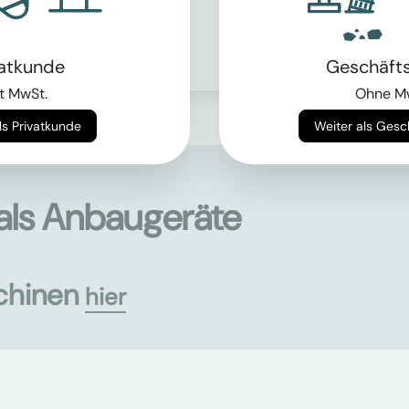
> von 1.9t bis 59.9t
Mehr erfahren
vatkunde
Geschäft
t MwSt.
Ohne M
Weiter als Privatkunde
Weiter als Ges
als Anbaugeräte
chinen
hier