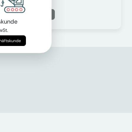
Mehr erfahren
skunde
wSt.
chäftskunde