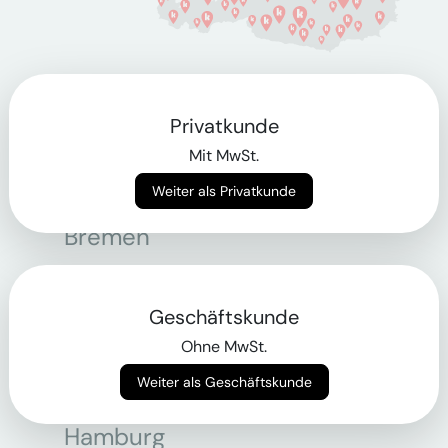
Berlin
Privatkunde
Bonn
Mit MwSt.
Bregenz
Weiter als Privatkunde
Bremen
Dortmund
Essen
Geschäftskunde
Ohne MwSt.
Frankfurt am Main
Weiter als Geschäftskunde
Graz
Hamburg