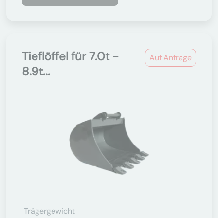
Tieflöffel für 7.0t -
Auf Anfrage
8.9t...
Trägergewicht