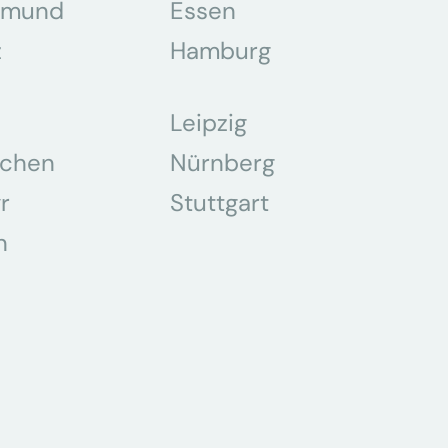
tmund
Essen
z
Hamburg
Leipzig
chen
Nürnberg
r
Stuttgart
n