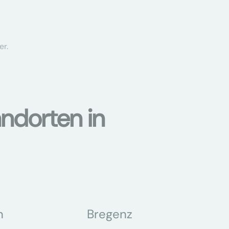
er.
ndorten in
n
Bregenz