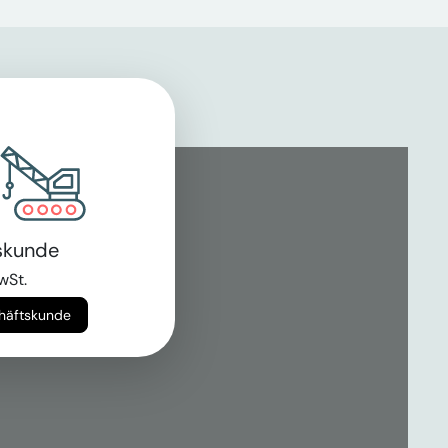
skunde
wSt.
chäftskunde