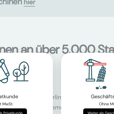
chinen
hier
onen an über 5.000 Sta
tschland
vatkunde
Geschäft
Berlin
Bon
t MwSt.
Ohne M
Bremen
Dor
Weiter als Privatkunde
Weiter als Ges