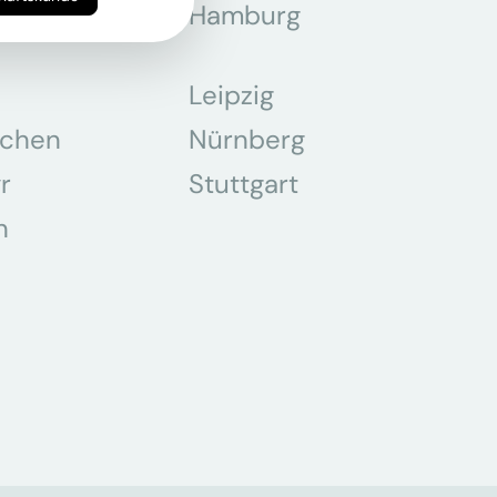
z
Hamburg
Leipzig
chen
Nürnberg
r
Stuttgart
n