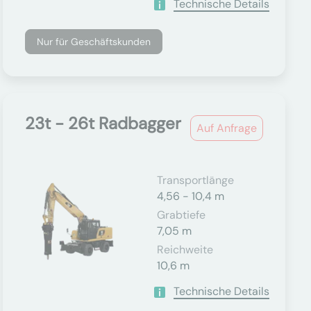
Technische Details
Nur für Geschäftskunden
23t - 26t Radbagger
Auf Anfrage
Transportlänge
4,56 - 10,4 m
Grabtiefe
7,05 m
Reichweite
10,6 m
Technische Details