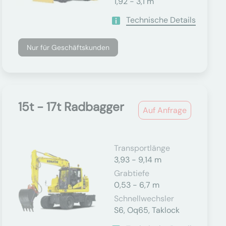
1,92 - 3,1 m
Technische Details
Nur für Geschäftskunden
15t - 17t Radbagger
Auf Anfrage
Transportlänge
3,93 - 9,14 m
Grabtiefe
0,53 - 6,7 m
Schnellwechsler
S6, Oq65, Taklock