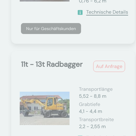
0,76 - 6,2 m
Technische Details
Nur für Geschäftskunden
11t - 13t Radbagger
Auf Anfrage
Transportlänge
5,52 - 8,8 m
Grabtiefe
4,1 - 4,4 m
Transportbreite
2,2 - 2,55 m