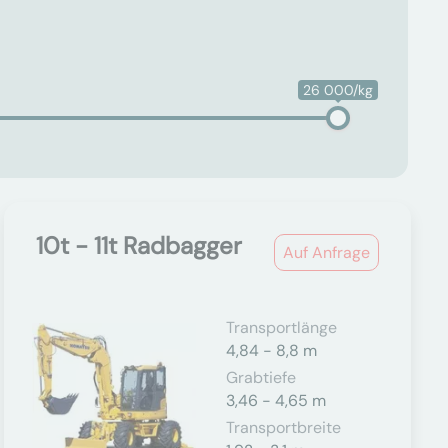
26 000/kg
10t - 11t Radbagger
Auf Anfrage
Transportlänge
4,84 - 8,8 m
Grabtiefe
3,46 - 4,65 m
Transportbreite