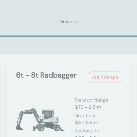
Gewicht
6t - 8t Radbagger
Auf Anfrage
Transportlänge
3,73 - 6,5 m
Grabtiefe
3,3 - 3,9 m
Reichweite