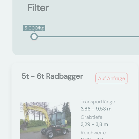
Filter
5 000/kg
5t - 6t Radbagger
Auf Anfrage
Transportlänge
3,86 - 9,53 m
Grabtiefe
3,29 - 3,8 m
Reichweite