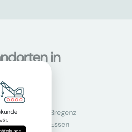
ndorten in
skunde
n
Bregenz
wSt.
tmund
Essen
chäftskunde