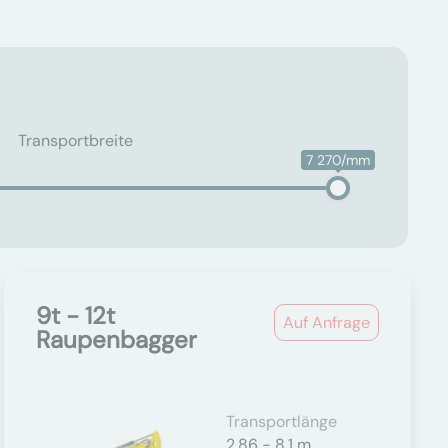
Transportbreite
7 270/mm
9t - 12t
Auf Anfrage
Raupenbagger
Transportlänge
2,86 - 8,1 m