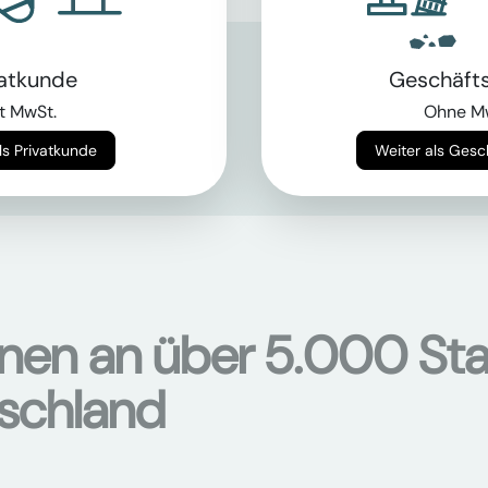
vatkunde
Geschäft
als Bagger?
t MwSt.
Ohne M
chinen
hier
Weiter als Privatkunde
Weiter als Ges
onen an über 5.000 Sta
tschland