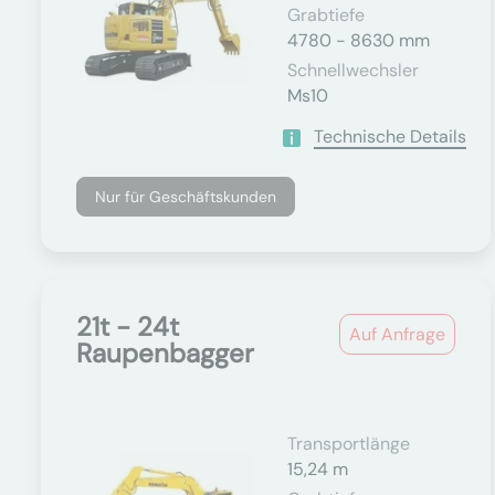
Grabtiefe
4780 - 8630 mm
Schnellwechsler
Ms10
Technische Details
Nur für Geschäftskunden
21t - 24t
Auf Anfrage
Raupenbagger
Transportlänge
15,24 m