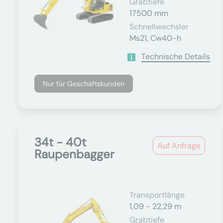
Grabtiefe
17500 mm
Schnellwechsler
Ms21, Cw40-h
Technische Details
Nur für Geschäftskunden
34t - 40t
Auf Anfrage
Raupenbagger
Transportlänge
1,09 - 22,29 m
Grabtiefe