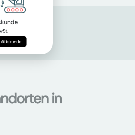
skunde
wSt.
chäftskunde
ndorten in