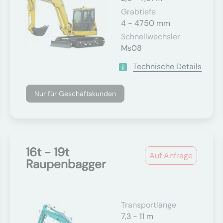
Grabtiefe
4 - 4750 mm
Schnellwechsler
Ms08
Technische Details
Nur für Geschäftskunden
16t - 19t
Auf Anfrage
Raupenbagger
Transportlänge
7,3 - 11 m