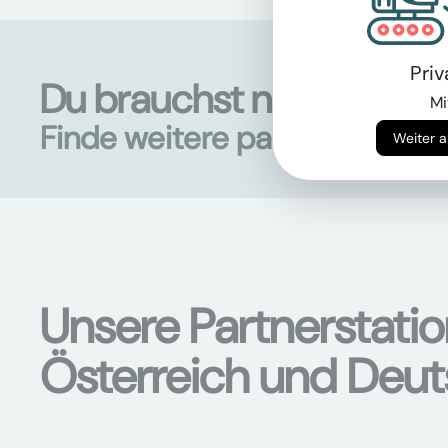
Pri
Du brauchst noch mehr 
Mi
Finde weitere passende Mas
Unsere Partnerstati
Österreich und Deu