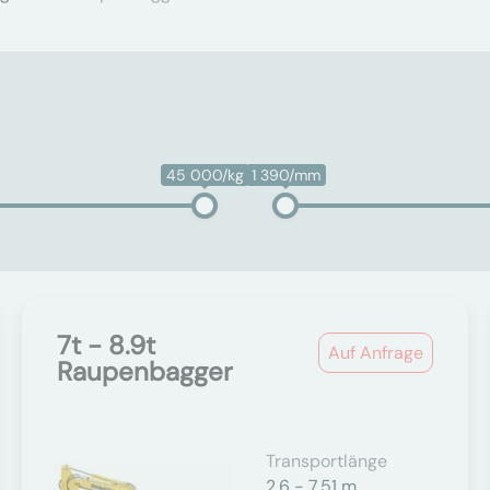
45 000/kg
1 390/mm
7t - 8.9t
Auf Anfrage
Raupenbagger
Transportlänge
2,6 - 7,51 m