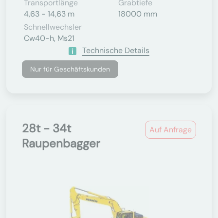
Transportlänge
Grabtiefe
4,63 - 14,63 m
18000 mm
Schnellwechsler
Cw40-h, Ms21
Technische Details
Nur für Geschäftskunden
28t - 34t
Auf Anfrage
Raupenbagger