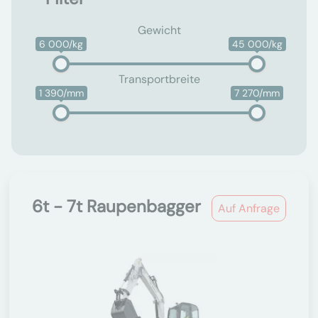
Gewicht
6 000/kg
45 000/kg
Transportbreite
1 390/mm
7 270/mm
6t - 7t Raupenbagger
Auf Anfrage