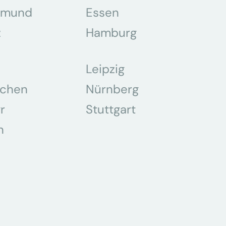
tmund
Essen
z
Hamburg
Leipzig
chen
Nürnberg
r
Stuttgart
n