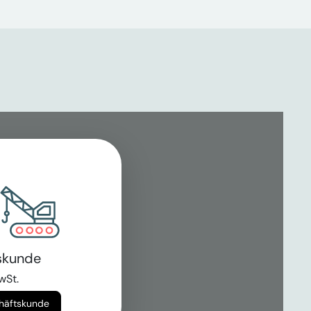
skunde
wSt.
chäftskunde