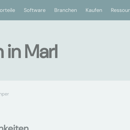
orteile
Software
Branchen
Kaufen
Ressou
in Marl
mper
hkeiten