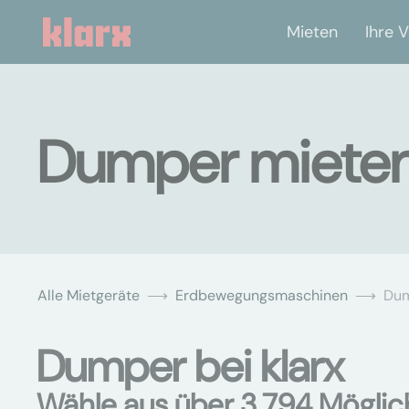
Mieten
Ihre V
Dumper mieten 
Alle Mietgeräte
Erdbewegungsmaschinen
Du
Dumper bei klarx
Wähle aus über 3.794 Möglic