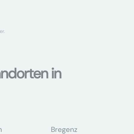
er.
ndorten in
n
Bregenz