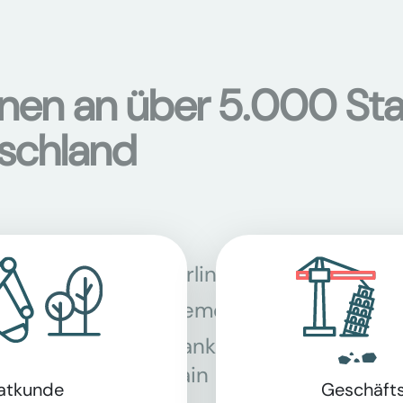
onen an über 5.000 Sta
tschland
Berlin
Bon
Bremen
Dor
Frankfurt am
Gra
Main
vatkunde
Geschäft