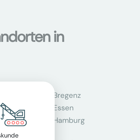
ndorten in
n
Bregenz
tmund
Essen
z
Hamburg
skunde