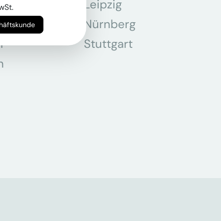
Leipzig
wSt.
chen
Nürnberg
chäftskunde
r
Stuttgart
n