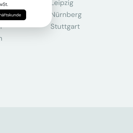
Leipzig
wSt.
chen
Nürnberg
chäftskunde
r
Stuttgart
n