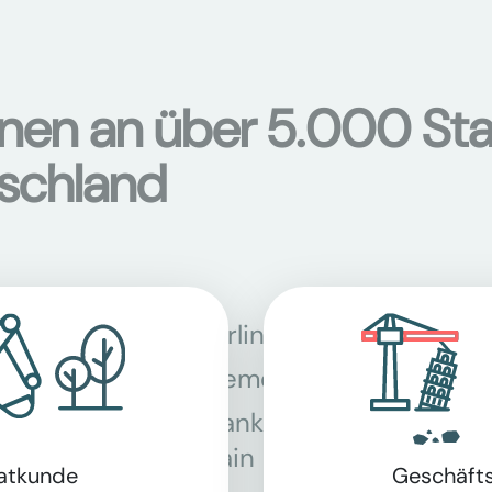
onen an über 5.000 Sta
tschland
Berlin
Bon
Bremen
Dor
Frankfurt am
Gra
Main
vatkunde
Geschäft