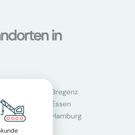
ndorten in
n
Bregenz
tmund
Essen
z
Hamburg
skunde