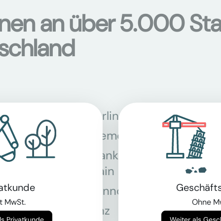
onen an über 5.000 Sta
tschland
Berlin
Bon
Bremen
Dor
Frankfurt am
Gra
Main
vatkunde
Geschäft
Hannover
Köln
t MwSt.
Ohne M
Linz
Mün
Weiter als Privatkunde
Weiter als Ges