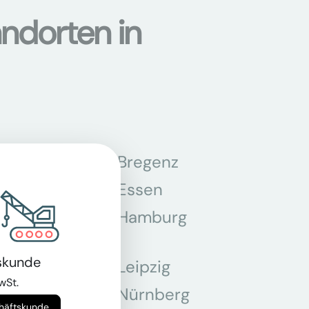
ndorten in
n
Bregenz
tmund
Essen
z
Hamburg
skunde
Leipzig
wSt.
chen
Nürnberg
chäftskunde