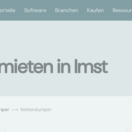
orteile
Software
Branchen
Kaufen
Ressou
ieten in Imst
mper
Kettendumper