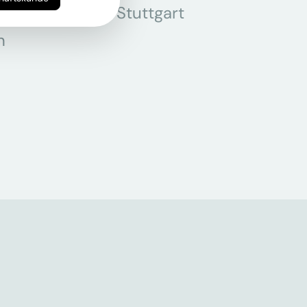
r
Stuttgart
n