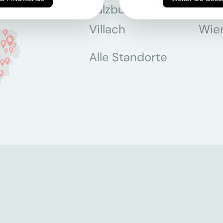
Salzburg
Stey
Villach
Wie
Alle Standorte