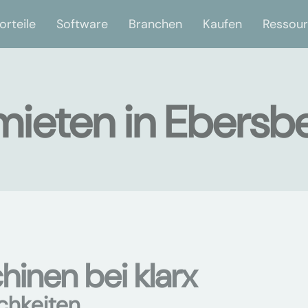
orteile
Software
Branchen
Kaufen
Ressou
ieten in Ebersb
nen bei klarx
chkeiten