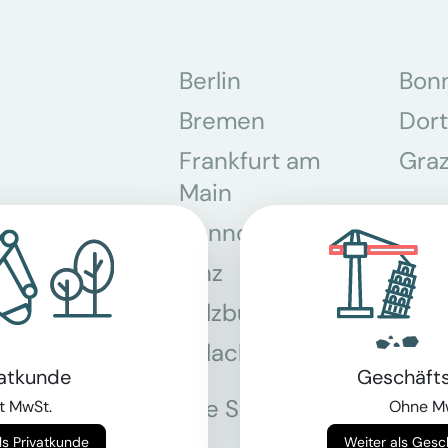
Berlin
Bon
Bremen
Dor
Frankfurt am
Gra
Main
Hannover
Köln
Linz
Mün
Salzburg
Stey
Villach
Wie
vatkunde
Geschäft
Alle Standorte
t MwSt.
Ohne M
Weiter als Privatkunde
Weiter als Ges