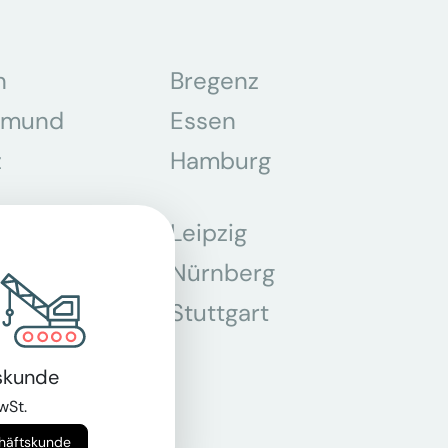
n
Bregenz
tmund
Essen
z
Hamburg
Leipzig
chen
Nürnberg
r
Stuttgart
n
skunde
wSt.
chäftskunde