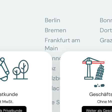
Berlin
Bon
Bremen
Dor
Frankfurt am
Gra
Main
Hannover
Köln
Linz
Mün
Salzburg
Stey
Villach
Wie
vatkunde
Geschäft
Alle Standorte
t MwSt.
Ohne M
Weiter als Privatkunde
Weiter als Ges