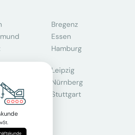
n
Bregenz
tmund
Essen
z
Hamburg
Leipzig
chen
Nürnberg
r
Stuttgart
n
skunde
wSt.
chäftskunde