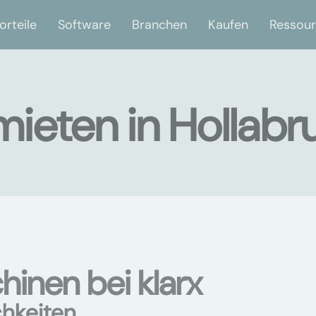
orteile
Software
Branchen
Kaufen
Ressou
ieten in Hollabr
nen bei klarx
chkeiten