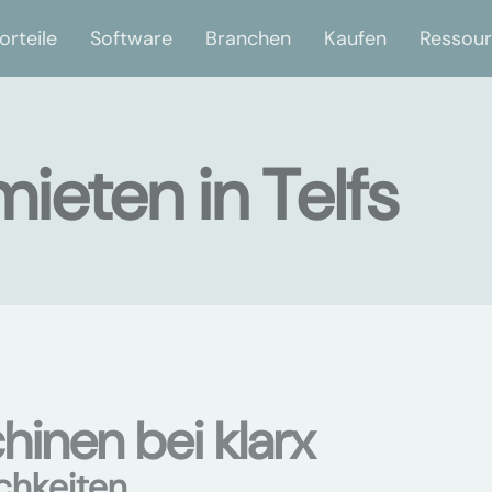
orteile
Software
Branchen
Kaufen
Ressou
eten in Telfs
nen bei klarx
chkeiten