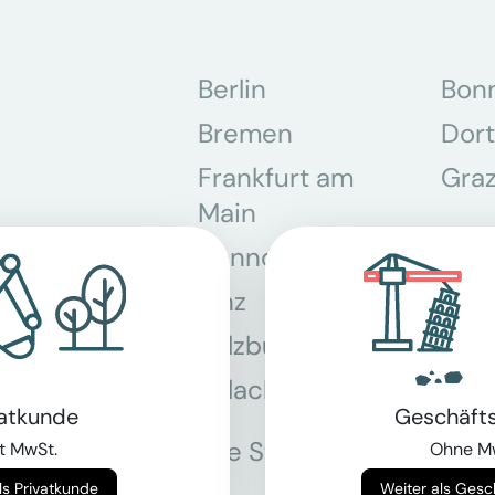
Berlin
Bon
Bremen
Dor
Frankfurt am
Gra
Main
Hannover
Köln
Linz
Mün
Salzburg
Stey
Villach
Wie
vatkunde
Geschäft
Alle Standorte
t MwSt.
Ohne M
Weiter als Privatkunde
Weiter als Ges