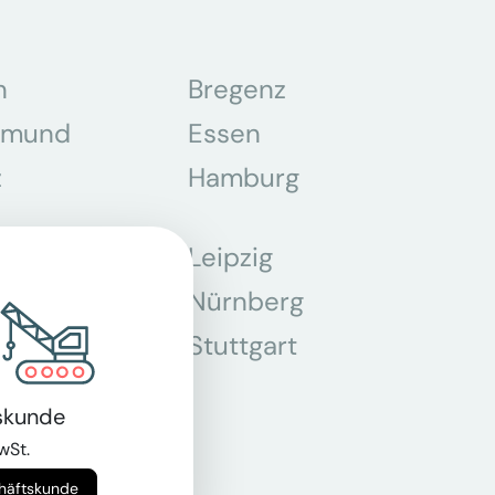
n
Bregenz
tmund
Essen
z
Hamburg
Leipzig
chen
Nürnberg
r
Stuttgart
n
skunde
wSt.
chäftskunde