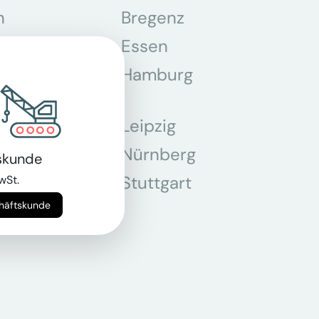
n
Bregenz
tmund
Essen
z
Hamburg
Leipzig
chen
Nürnberg
skunde
r
Stuttgart
wSt.
chäftskunde
n