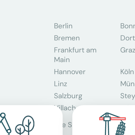
Berlin
Bon
Bremen
Dor
Frankfurt am
Gra
Main
Hannover
Köln
Linz
Mün
Salzburg
Stey
Villach
Wie
Alle Standorte