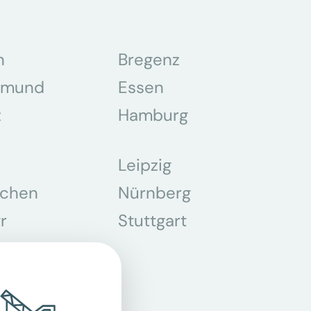
n
Bregenz
tmund
Essen
z
Hamburg
Leipzig
chen
Nürnberg
r
Stuttgart
n