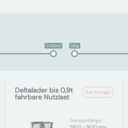
0.74/m3
0/kg
Deltalader bis 0,9t
Auf Anfrage
fahrbare Nutzlast
Transportlänge
2900 - 3630 mm