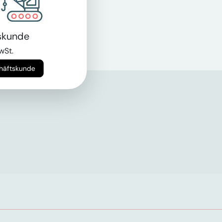
skunde
wSt.
chäftskunde