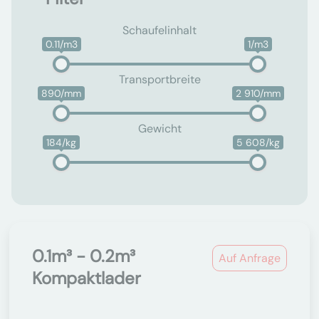
Schaufelinhalt
0.11/m3
1/m3
Transportbreite
890/mm
2 910/mm
Gewicht
184/kg
5 608/kg
0.1m³ - 0.2m³
Auf Anfrage
Kompaktlader