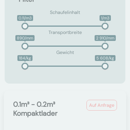
Schaufelinhalt
0.11/m3
1/m3
Transportbreite
890/mm
2 910/mm
Gewicht
184/kg
5 608/kg
0.1m³ - 0.2m³
Auf Anfrage
Kompaktlader