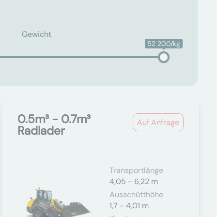
Gewicht
52 200/kg
0.5m³ - 0.7m³
Auf Anfrage
Radlader
Transportlänge
4,05 - 6,22 m
Ausschütthöhe
1,7 - 4,01 m