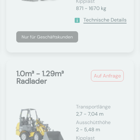
Kipplast
871 - 1670 kg
Technische Details
Nur für Geschäftskunden
1.0m³ - 1.29m³
Auf Anfrage
Radlader
Transportlänge
2,7 - 7,04 m
Ausschütthöhe
2 - 5,48 m
Kipplast