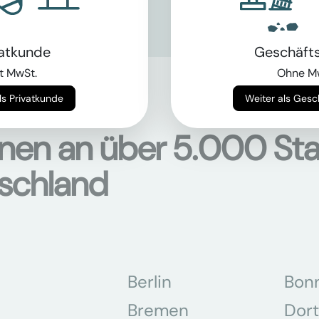
chinen
hier
vatkunde
Geschäft
t MwSt.
Ohne M
Weiter als Privatkunde
Weiter als Ges
onen an über 5.000 Sta
tschland
Berlin
Bon
Bremen
Dor