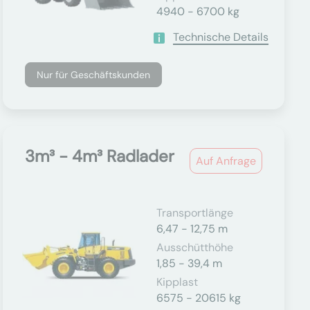
4940 - 6700 kg
Technische Details
Nur für Geschäftskunden
3m³ - 4m³ Radlader
Auf Anfrage
Transportlänge
6,47 - 12,75 m
Ausschütthöhe
1,85 - 39,4 m
Kipplast
6575 - 20615 kg