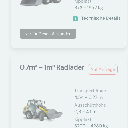
Kipplast
873 - 1652 kg
Technische Details
Nur für Geschäftskunden
0.7m³ - 1m³ Radlader
Auf Anfrage
Transportlänge
4,54 - 6,27 m
Ausschütthöhe
0,8 - 4,1 m
Kipplast
3200 - 4280 kg