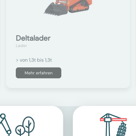
Deltalader
Lader
> von 1,3t bis 1,3t
Mehr erfahren
als Lader?