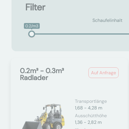
Filter
Schaufelinhalt
0.2/m3
0.2m³ - 0.3m³
Auf Anfrage
Radlader
Transportlänge
1,68 - 4,28 m
Ausschütthöhe
1,36 - 2,82 m