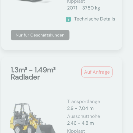
Kipplast
2071 - 3750 kg
Technische Details
Nur für Geschäftskunden
1.3m³ - 1.49m³
Auf Anfrage
Radlader
Transportlänge
2,9 - 7,04 m
Ausschütthöhe
2,46 - 4,8 m
Kipplast