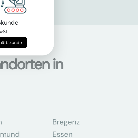
skunde
wSt.
chäftskunde
ndorten in
n
Bregenz
tmund
Essen