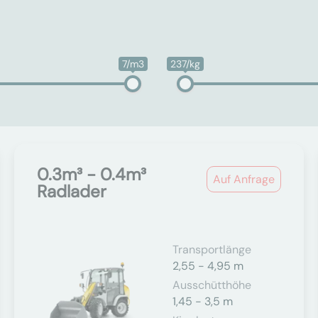
7/m3
237/kg
0.3m³ - 0.4m³
Auf Anfrage
Radlader
Transportlänge
2,55 - 4,95 m
Ausschütthöhe
1,45 - 3,5 m