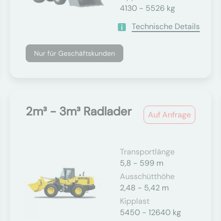
4130 - 5526 kg
Technische Details
Nur für Geschäftskunden
2m³ - 3m³ Radlader
Auf Anfrage
Transportlänge
5,8 - 599 m
Ausschütthöhe
2,48 - 5,42 m
Kipplast
5450 - 12640 kg