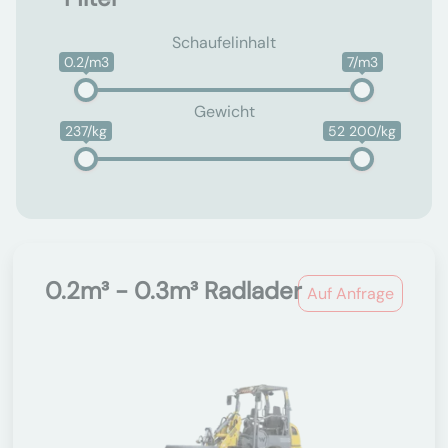
Schaufelinhalt
0.2/m3
7/m3
Gewicht
237/kg
52 200/kg
0.2m³ - 0.3m³ Radlader
Auf Anfrage