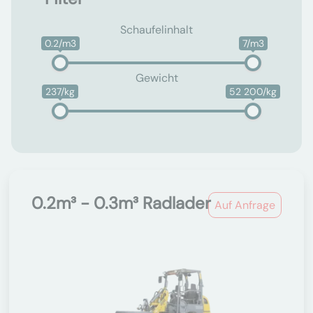
Schaufelinhalt
0.2/m3
7/m3
Gewicht
237/kg
52 200/kg
0.2m³ - 0.3m³ Radlader
Auf Anfrage