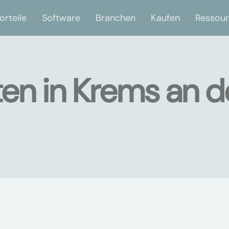
orteile
Software
Branchen
Kaufen
Ressou
en in Krems an d