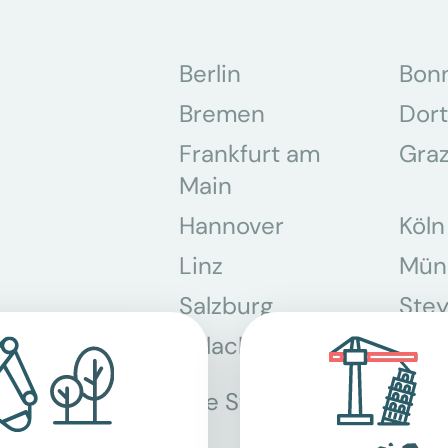
Berlin
Bon
Bremen
Dor
Frankfurt am
Gra
Main
Hannover
Köln
Linz
Mün
Salzburg
Stey
Villach
Wie
Alle Standorte