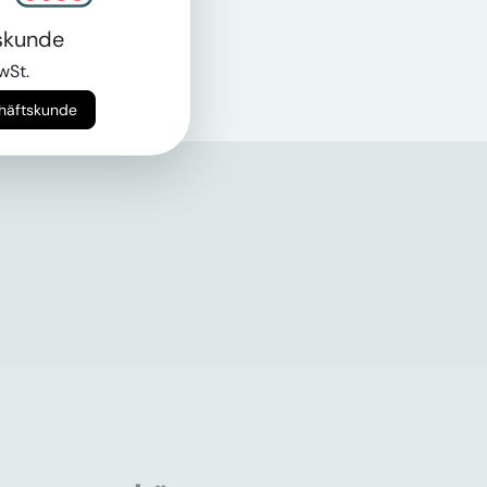
skunde
wSt.
chäftskunde