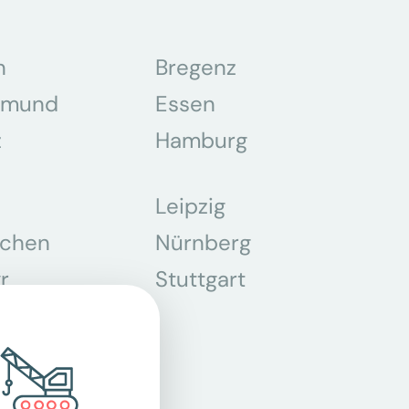
n
Bregenz
tmund
Essen
z
Hamburg
Leipzig
chen
Nürnberg
r
Stuttgart
n