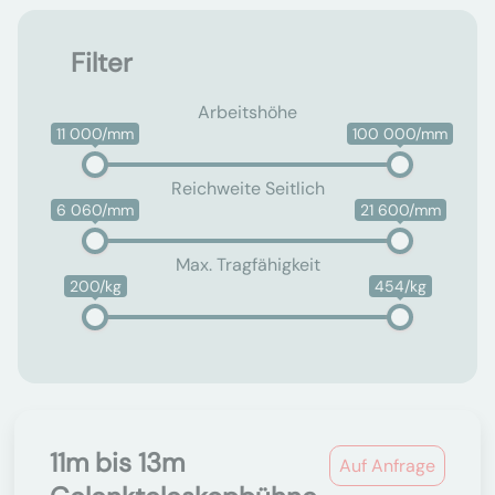
Filter
Arbeitshöhe
11 000/mm
100 000/mm
Reichweite Seitlich
6 060/mm
21 600/mm
Max. Tragfähigkeit
200/kg
454/kg
11m bis 13m
Auf Anfrage