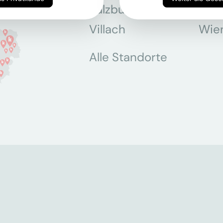
Salzburg
Stey
Villach
Wie
Alle Standorte