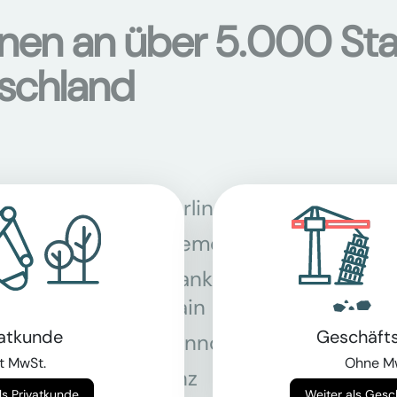
onen an über 5.000 Sta
tschland
Berlin
Bon
Bremen
Dor
Frankfurt am
Gra
Main
vatkunde
Geschäft
Hannover
Köln
t MwSt.
Ohne M
Linz
Mün
Weiter als Privatkunde
Weiter als Ges