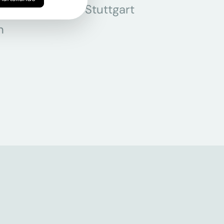
r
Stuttgart
n