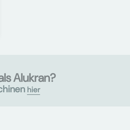
ls Alukran?
chinen
hier