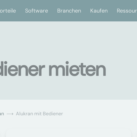
orteile
Software
Branchen
Kaufen
Ressou
diener mieten
an
Alukran mit Bediener