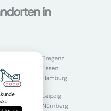
ndorten in
n
Bregenz
tmund
Essen
z
Hamburg
skunde
Leipzig
wSt.
chen
Nürnberg
chäftskunde