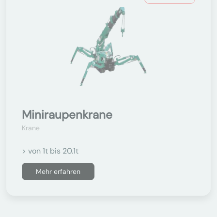
Miniraupenkrane
Krane
> von 1t bis 20.1t
Mehr erfahren