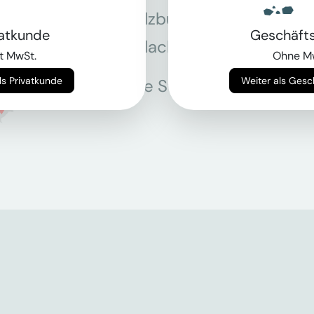
Salzburg
Stey
vatkunde
Geschäft
Villach
Wie
t MwSt.
Ohne M
Weiter als Privatkunde
Weiter als Ges
Alle Standorte