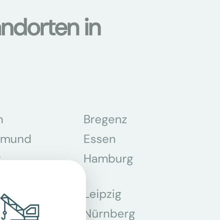
ndorten in
n
Bregenz
tmund
Essen
z
Hamburg
Leipzig
chen
Nürnberg