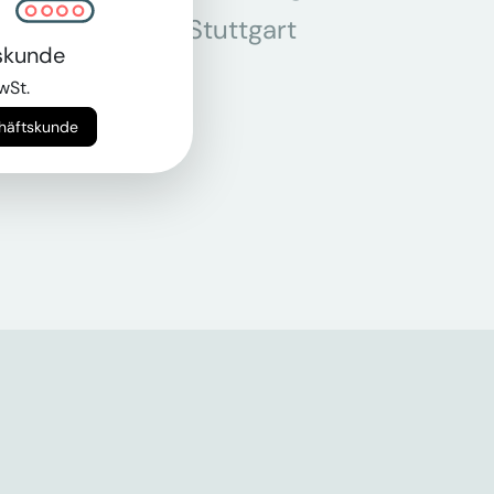
r
Stuttgart
skunde
n
wSt.
chäftskunde