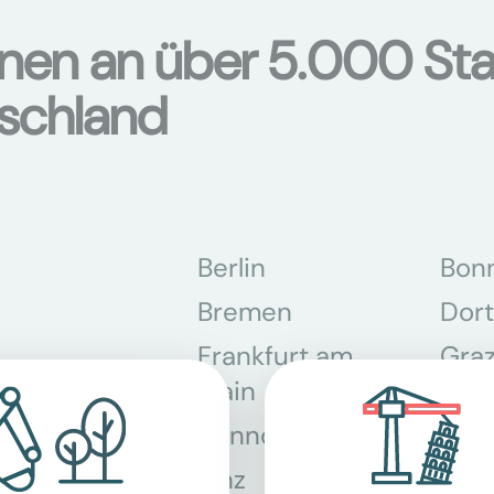
onen an über 5.000 Sta
tschland
Berlin
Bon
Bremen
Dor
Frankfurt am
Gra
Main
Hannover
Köln
Linz
Mün