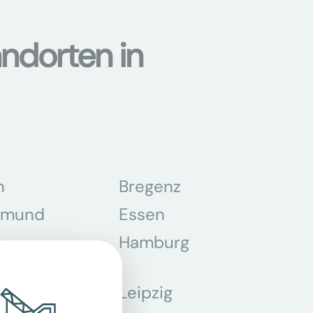
ndorten in
n
Bregenz
tmund
Essen
z
Hamburg
Leipzig