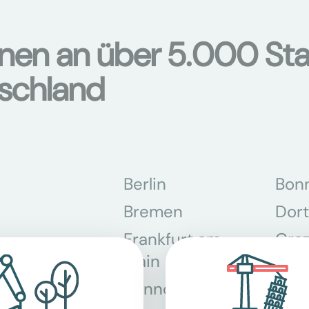
onen an über 5.000 Sta
tschland
Berlin
Bon
Bremen
Dor
Frankfurt am
Gra
Main
Hannover
Köln