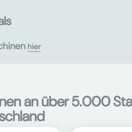
als
chinen
hier
onen an über 5.000 Sta
tschland