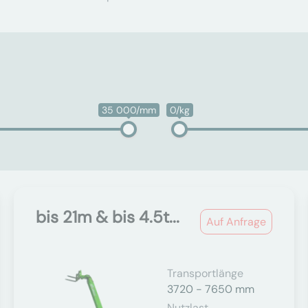
35 000/mm
0/kg
bis 21m & bis 4.5t...
Auf Anfrage
Transportlänge
3720 - 7650 mm
Nutzlast