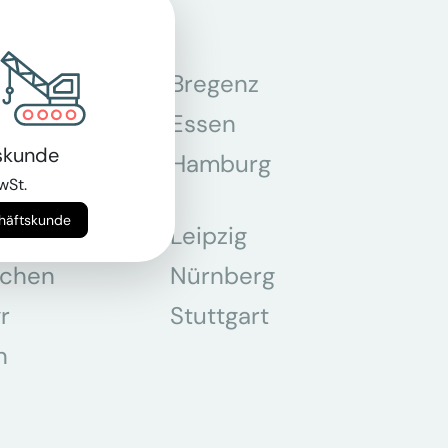
n
Bregenz
tmund
Essen
skunde
z
Hamburg
wSt.
chäftskunde
Leipzig
chen
Nürnberg
r
Stuttgart
n