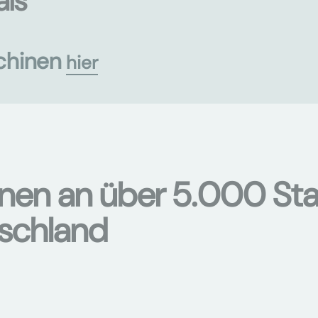
als
chinen
hier
onen an über 5.000 Sta
tschland