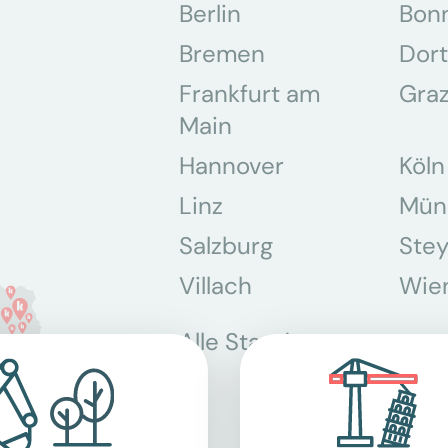
Berlin
Bon
Bremen
Dor
Frankfurt am
Gra
Main
Hannover
Köln
Linz
Mün
Salzburg
Stey
Villach
Wie
Alle Standorte