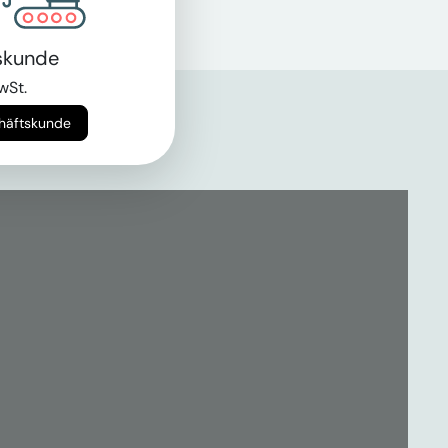
skunde
wSt.
chäftskunde