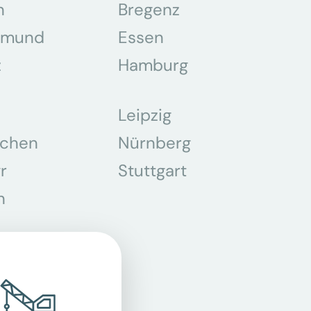
n
Bregenz
tmund
Essen
z
Hamburg
Leipzig
chen
Nürnberg
r
Stuttgart
n