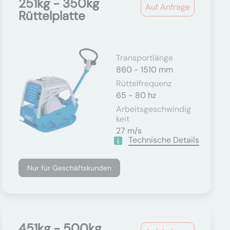
251kg - 350kg
Auf Anfrage
Rüttelplatte
Transportlänge
860 - 1510 mm
Rüttelfrequenz
65 - 80 hz
Arbeitsgeschwindig
Keit
27 m/s
Technische Details
Nur für Geschäftskunden
451kg - 500kg