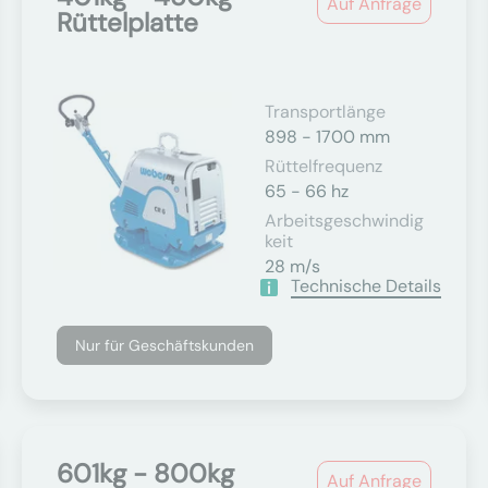
Auf Anfrage
Rüttelplatte
Transportlänge
898 - 1700 mm
Rüttelfrequenz
65 - 66 hz
Arbeitsgeschwindig
Keit
28 m/s
Technische Details
Nur für Geschäftskunden
601kg - 800kg
Auf Anfrage