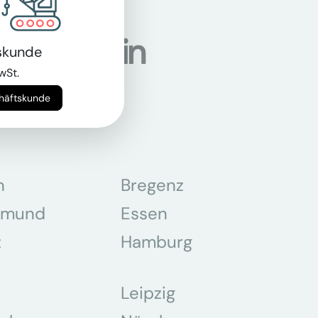
ndorten in
skunde
wSt.
chäftskunde
n
Bregenz
tmund
Essen
z
Hamburg
Leipzig