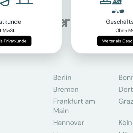
onen an über 5.000 Sta
vatkunde
Geschäft
tschland
t MwSt.
Ohne M
Weiter als Privatkunde
Weiter als Ges
Berlin
Bon
Bremen
Dor
Frankfurt am
Gra
Main
Hannover
Köln