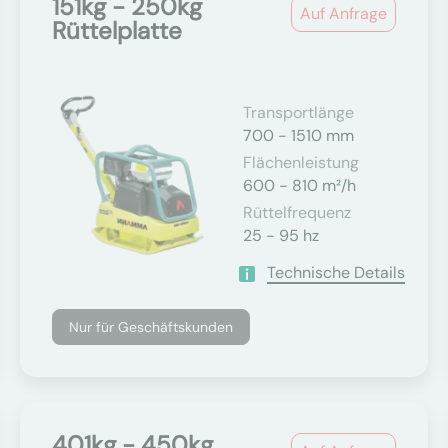
151kg - 250kg
Auf Anfrage
Rüttelplatte
Transportlänge
700 - 1510 mm
Flächenleistung
600 - 810 m²/h
Rüttelfrequenz
25 - 95 hz
Technische Details
Nur für Geschäftskunden
401kg - 450kg