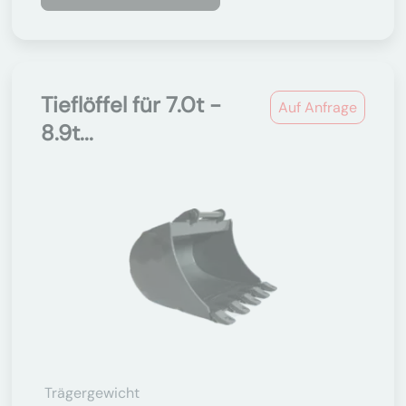
Tieflöffel für 7.0t -
Auf Anfrage
8.9t...
Trägergewicht