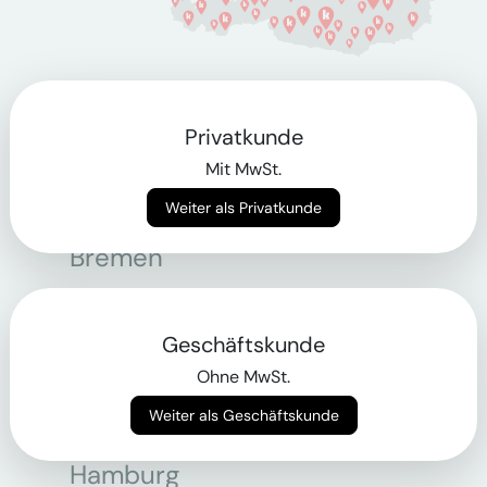
Berlin
Privatkunde
Bonn
Mit MwSt.
Bregenz
Weiter als Privatkunde
Bremen
Dortmund
Essen
Geschäftskunde
Ohne MwSt.
Frankfurt am Main
Weiter als Geschäftskunde
Graz
Hamburg