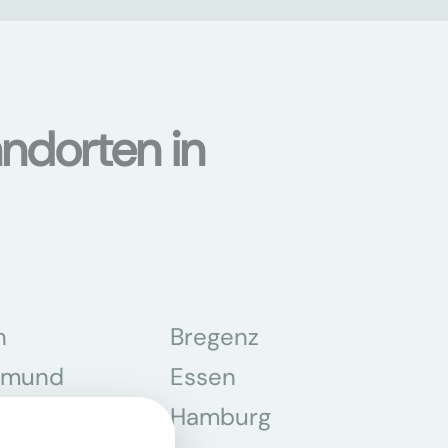
ndorten in
n
Bregenz
tmund
Essen
z
Hamburg