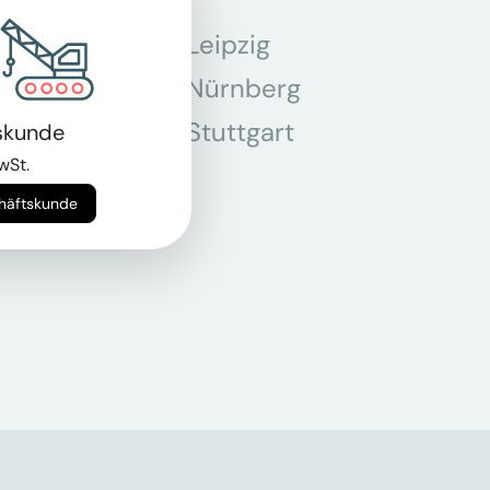
Leipzig
chen
Nürnberg
r
Stuttgart
skunde
wSt.
n
chäftskunde