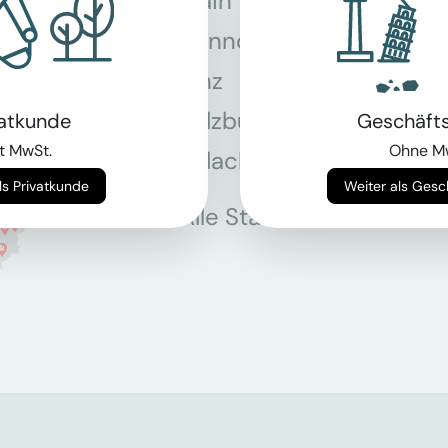
Main
Hannover
Köln
Linz
Mün
Salzburg
Stey
vatkunde
Geschäft
t MwSt.
Ohne M
Villach
Wie
Weiter als Privatkunde
Weiter als Ges
Alle Standorte