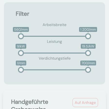
Filter
Arbeitsbreite
560/mm
1 200/mm
Leistung
9/kW
19.5/kW
Verdichtungstiefe
1/mm
700/mm
Handgeführte
Auf Anfrage