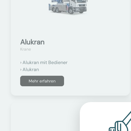
Alukran
Krane
Alukran mit Bediener
Alukran
Mehr erfahren
Auf Anfrage