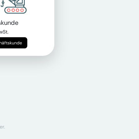
skunde
wSt.
chäftskunde
er.