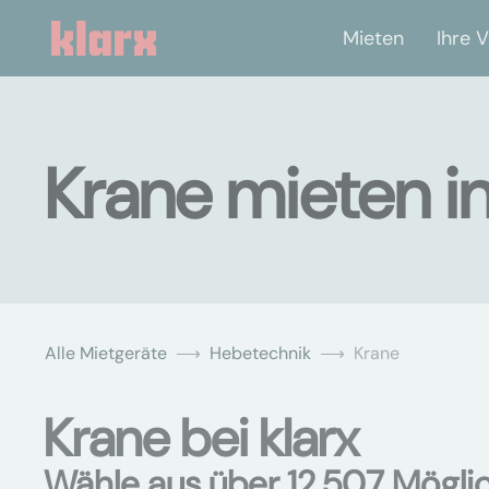
Mieten
Ihre V
Krane mieten i
Alle Mietgeräte
Hebetechnik
Krane
Krane bei klarx
Wähle aus über 12.507 Mögli