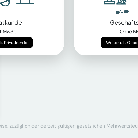
vatkunde
Geschäft
t MwSt.
Ohne M
Weiter als Privatkunde
Weiter als Ges
se, zuzüglich der derzeit gültigen gesetzlichen Mehrwertsteu